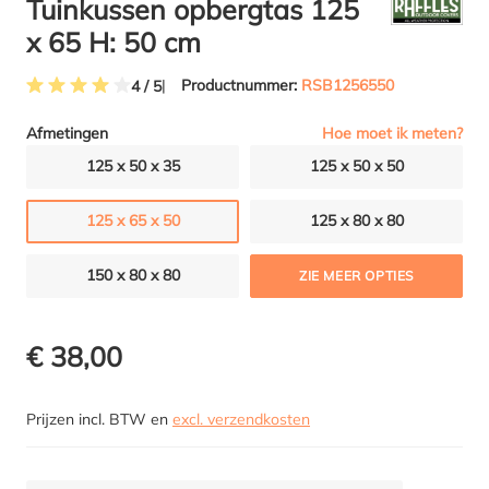
Tuinkussen opbergtas 125
x 65 H: 50 cm
Productnummer:
RSB1256550
4 / 5
Gemiddelde waardering van 4 van 5 sterren
Hoe moet ik meten?
Afmetingen
125 x 50 x 35
125 x 50 x 50
125 x 65 x 50
125 x 80 x 80
150 x 80 x 80
ZIE MEER OPTIES
€ 38,00
Prijzen incl. BTW en
excl. verzendkosten