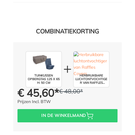
COMBINATIEKORTING
TUINKUSSEN
HERBRUIKBARE
OPBERGTAS 125 X 65
LUCHTONTVOCHTIGE
H: 50 CM
R VAN RAFFLES
COVERS
€ 45,60*
€ 48,00*
Prijs voor iedereen:
In plaats van:
(5% opgeslagen)
Prijzen Incl. BTW
IN DE WINKELMAND