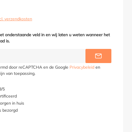
cl. verzendkosten
het onderstaande veld in en wij laten u weten wanneer het
ad is.
INFORMEER M
hermd door reCAPTCHA en de Google
Privacybeleid
en
ijn van toepassing.
8/5
tificeerd
orgen in huis
s bezorgd