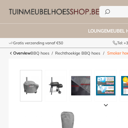
e zoekopdracht
Ga naar de hoofdnavigatie
LOUNGEMEUBEL 
Gratis verzending vanaf €50
Tel: 
Overview
BBQ hoes
Rechthoekige BBQ hoes
/
Smoker hoe
Afbeeldingengalerij overslaan