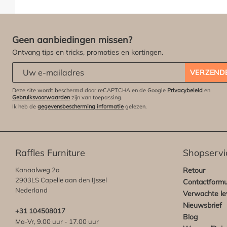
Geen aanbiedingen missen?
Ontvang tips en tricks, promoties en kortingen.
Abonneert u zich op onze nieuwsbrief:
*
VERZEND
Deze site wordt beschermd door reCAPTCHA en de Google
Privacybeleid
en
Gebruiksvoorwaarden
zijn van toepassing.
Ik heb de
gegevensbescherming informatie
gelezen.
Raffles Furniture
Shopservi
Kanaalweg 2a
Retour
2903LS Capelle aan den IJssel
Contactformu
Nederland
Verwachte lev
Nieuwsbrief
+31 104508017
Blog
Ma-Vr, 9.00 uur - 17.00 uur