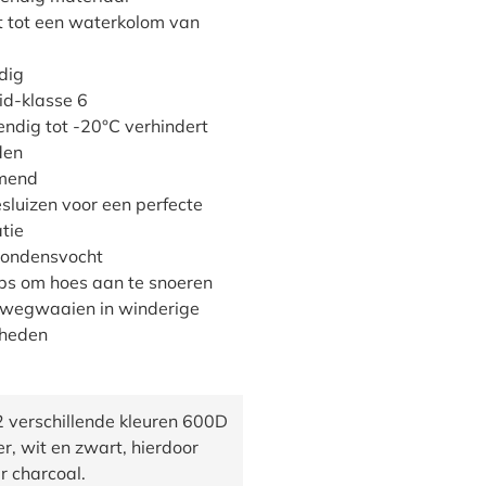
 tot een waterkolom van
dig
id-klasse 6
ndig tot -20°C verhindert
den
emend
esluizen voor een perfecte
atie
condensvocht
aps om hoes aan te snoeren
 wegwaaien in winderige
heden
verschillende kleuren 600D
r, wit en zwart, hierdoor
r charcoal.