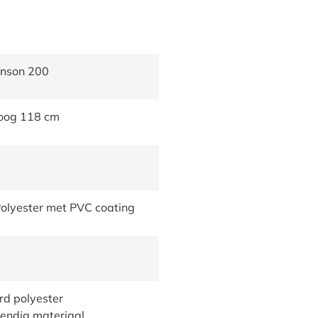
inson 200
hoog 118 cm
olyester met PVC coating
d polyester
endig materiaal