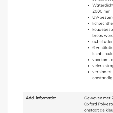
Waterdicht
2000 mm.
UV-besten
lichtechthe
koudebeste
broos wor
actief ad
6 ventilati
luchtcircul
voorkomt 
velcro str
verhindert
omstandig
Add. informatie:
Geweven met 2 
Oxford Polyeste
onstaat de kleu