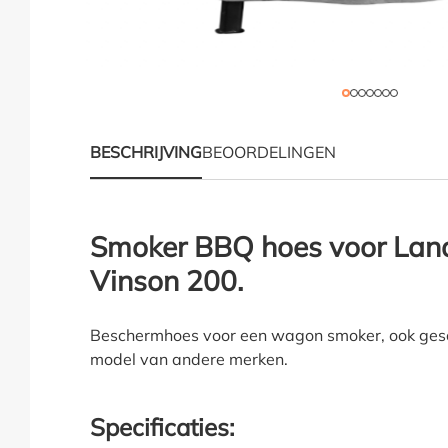
BESCHRIJVING
BEOORDELINGEN
Productinformatie "S
Smoker BBQ hoes voor La
Vinson 200.
Beschermhoes voor een wagon smoker, ook ges
model van andere merken.
Specificaties: