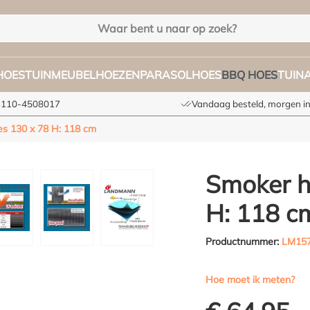
HOES
TUINMEUBELHOEZEN
PARASOLHOES
BBQ HOES
TUIN
+3110-4508017
Vandaag besteld, morgen in
s 130 x 78 H: 118 cm
Smoker h
H: 118 c
Productnummer:
LM15
Hoe moet ik meten?