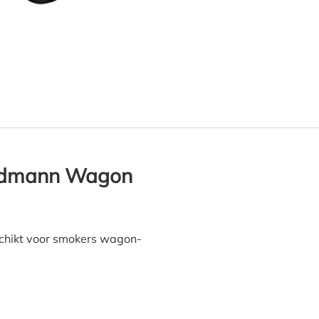
moker hoes 130 x 78 H: 118
ndmann Wagon
chikt voor smokers wagon-