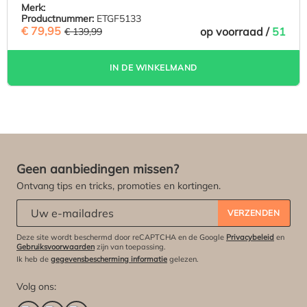
Merk:
Productnummer:
ETGF5133
€ 79,95
(42.89% BESPAARD)
op voorraad /
51
€ 139,99
IN DE WINKELMAND
Geen aanbiedingen missen?
Ontvang tips en tricks, promoties en kortingen.
Abonneert u zich op onze nieuwsbrief:
*
VERZENDEN
Deze site wordt beschermd door reCAPTCHA en de Google
Privacybeleid
en
Gebruiksvoorwaarden
zijn van toepassing.
Ik heb de
gegevensbescherming informatie
gelezen.
Volg ons: