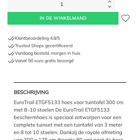
1
Toevoegen 
IN DE WINKELMAND
Klantbeoordeling 4.8/5
Trusted Shops gecertificeerd
Vandaag besteld, morgen in huis
Vanaf 50 euro gratis bezorgd
BESCHRIJVING
EuroTrail ETGF5133 hoes voor tuintafel 300 cm
met 8–10 stoelen De EuroTrail ETGF5133
beschermhoes is speciaal ontworpen voor een
complete tuinset met een tuintafel van 3 meter
en 8 tot 10 stoelen. Dankzij de royale afmeting
van 300 x 175 cm (hoogte 80 cm) past de hoes