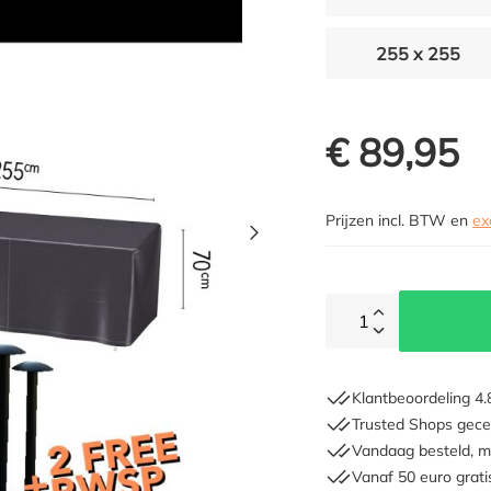
255 x 255
€ 89,95
Prijzen incl. BTW en
ex
1
Klantbeoordeling 4.
Trusted Shops gecer
Vandaag besteld, m
Vanaf 50 euro grati