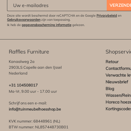
Abonneert u zich op onze nieuwsbrief:
*
VERZEND
Deze site wordt beschermd door reCAPTCHA en de Google
Privacybeleid
en
Gebruiksvoorwaarden
zijn van toepassing.
Ik heb de
gegevensbescherming informatie
gelezen.
Raffles Furniture
Shopservi
Kanaalweg 2a
Retour
2903LS Capelle aan den IJssel
Contactformu
Nederland
Verwachte lev
Nieuwsbrief
+31 104508017
Blog
Ma-Vr, 9.00 uur - 17.00 uur
Wassen/Rein
Horeca hoez
Schrijf ons een e-mail:
Kortingscode
info@tuinmeubelhoesshop.be
KVK nummer: 68448961 (NL)
BTW nummer: NL857448730B01