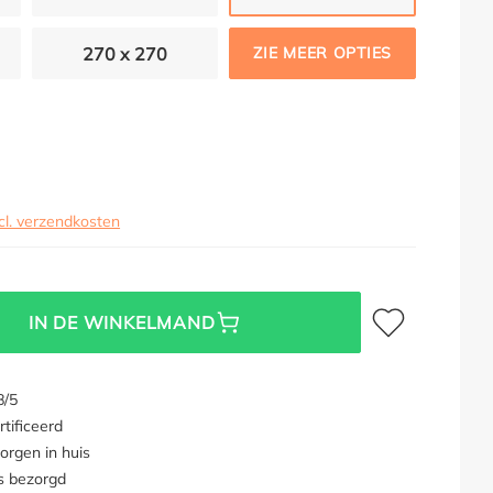
270 x 270
ZIE MEER OPTIES
cl. verzendkosten
Toevoegen aan verl
IN DE WINKELMAND
8/5
tificeerd
orgen in huis
s bezorgd