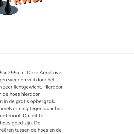
oungebank hoes 255 x 255 H
5 x 255 cm. Deze AeroCover
en weer en vuil door het
n zeer lichtgewicht. Hierdoor
n de hoes hierdoor
in de gratis opbergzak.
mmelvorming tegen door het
ateriaal. Om dit te
 hoes goed zijn. De
creëren tussen de hoes en de