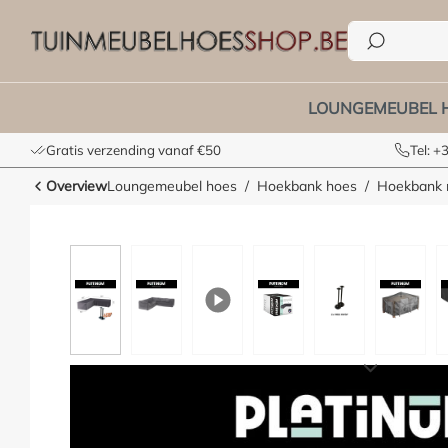
e zoekopdracht
Ga naar de hoofdnavigatie
LOUNGEMEUBEL 
Gratis verzending vanaf €50
Tel: 
Overview
Loungemeubel hoes
Hoekbank hoes
Hoekbank m
Afbeeldingengalerij overslaan