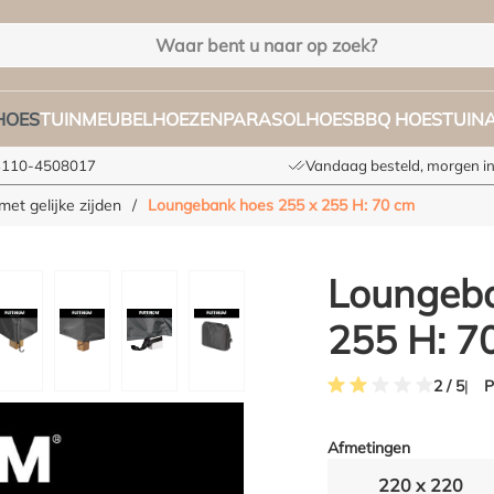
HOES
TUINMEUBELHOEZEN
PARASOLHOES
BBQ HOES
TUIN
+3110-4508017
Vandaag besteld, morgen in
et gelijke zijden
/
Loungebank hoes 255 x 255 H: 70 cm
Loungeba
255 H: 7
P
2 / 5
Gemiddelde waardering 
Afmetingen
220 x 220