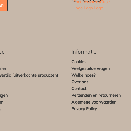
EN
ce
Informatie
Cookies
lier
Veelgestelde vragen
ertijd (uitverkochte producten)
Welke hoes?
Over ons
Contact
igen
Verzenden en retourneren
en
Algemene voorwaarden
s
Privacy Policy