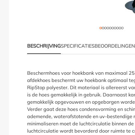
BESCHRIJVING
SPECIFICATIES
BEOORDELINGEN
Productinformatie "L
Beschermhoes voor hoekbank van maximaal 25
afdekhoes beschermt uw hoekbank optimaal teg
RipStop polyester. Dit materiaal is allereerst va
is de hoes gemakkelijk in gebruik. Daarnaast ka
gemakkelijk opgevouwen en opgeborgen worden 
Verder gaat deze hoes condensvorming en schi
ademende, waterafstotende en uv-bestendige m
minimaliseren moet de luchtcirculatie binnen de
luchtcirculatie wordt bevorderd door ruimte te 