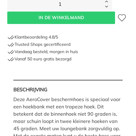
1
Toevoegen 
IN DE WINKELMAND
Klantbeoordeling 4.8/5
Trusted Shops gecertificeerd
Vandaag besteld, morgen in huis
Vanaf 50 euro gratis bezorgd
BESCHRIJVING
Deze AeroCover beschermhoes is speciaal voor
een hoekbank met een trapeze hoek. Dit
betekent dat de binnenhoek niet 90 graden is,
maar schuin loopt in twee kleinere hoeken van
45 graden. Meet uw loungebank zorgvuldig op.
Met de exacte maten kunt u de beste hoes voor