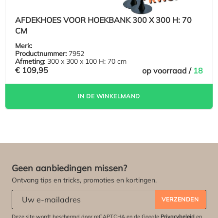
AFDEKHOES VOOR HOEKBANK 300 X 300 H: 70
CM
Merk:
Productnummer:
7952
Afmeting:
300 x 300 x 100 H: 70 cm
€ 109,95
op voorraad /
18
IN DE WINKELMAND
Geen aanbiedingen missen?
Ontvang tips en tricks, promoties en kortingen.
Abonneert u zich op onze nieuwsbrief:
*
VERZENDEN
Deze site wordt beschermd door reCAPTCHA en de Google
Privacybeleid
en