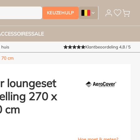
KEUZEHULP
Tuinmeubelhoesshop.be - Ver
ACCESSOIRES
SALE
 huis
Klantbeoordeling 4,8 / 5
: 70 cm
r loungeset
lling 270 x
0 cm
Hoe moet ik meten?