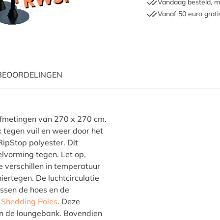
Vandaag besteld, m
Vanaf 50 euro grati
BEOORDELINGEN
es voor loungeset hoekopste
fmetingen van 270 x 270 cm.
tegen vuil en weer door het
pStop polyester. Dit
vorming tegen. Let op,
e verschillen in temperatuur
iertegen. De luchtcirculatie
ussen de hoes en de
 Shedding Poles
. Deze
en de loungebank. Bovendien