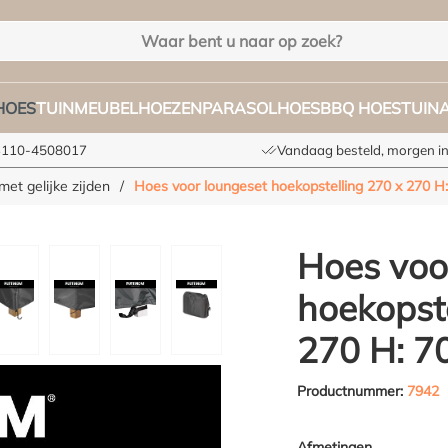
HOES
TUINMEUBELHOEZEN
PARASOLHOES
BBQ HOES
TUIN
+3110-4508017
Vandaag besteld, morgen in
et gelijke zijden
/
Hoes voor loungeset hoekopstelling 270 x 270 H
Hoes voo
hoekopste
270 H: 7
Productnummer:
7942
Afmetingen