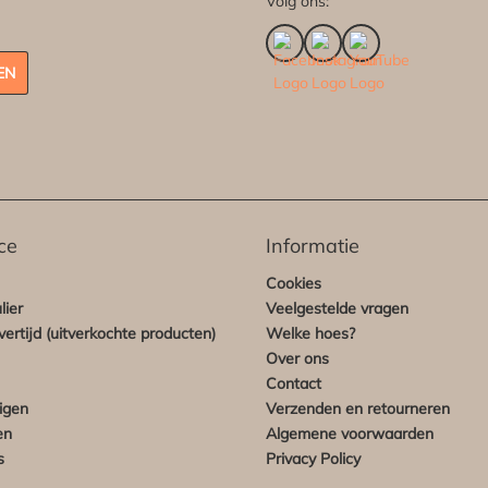
Volg ons:
EN
ce
Informatie
Cookies
lier
Veelgestelde vragen
ertijd (uitverkochte producten)
Welke hoes?
Over ons
Contact
igen
Verzenden en retourneren
en
Algemene voorwaarden
s
Privacy Policy