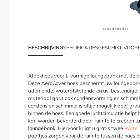
BESCHRIJVING
SPECIFICATIES
GESCHIKT VOOR
Productinformatie "Ho
Afdekhoes voor L-vormige loungebank met de a
Deze AeroCover hoes beschermt uw loungebank 
ademende, waterafstotende en uv-bestendige Ri
materiaal gaat ook condensvorming en schimmel
condens en schimmel is altijd mogelijk door grot
binnen de hoes. Een goede luchtcirculatie helpt h
kan worden bevorderd door ruimte te creëren t
loungebank. Hiervoor krijgt u gratis twee
Water
paaltjes zorgen voor de ruimte tussen de hoes 