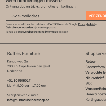
Geen aanbiedingen missen?
Ontvang tips en tricks, promoties en kortingen.
Abonneert u zich op onze nieuwsbrief:
*
VERZEND
Deze site wordt beschermd door reCAPTCHA en de Google
Privacybeleid
en
Gebruiksvoorwaarden
zijn van toepassing.
Ik heb de
gegevensbescherming informatie
gelezen.
Raffles Furniture
Shopservi
Kanaalweg 2a
Retour
2903LS Capelle aan den IJssel
Contactformu
Nederland
Verwachte lev
Nieuwsbrief
+31 104508017
Blog
Ma-Vr, 9.00 uur - 17.00 uur
Wassen/Rein
Horeca hoez
Schrijf ons een e-mail:
Kortingscode
info@tuinmeubelhoesshop.be