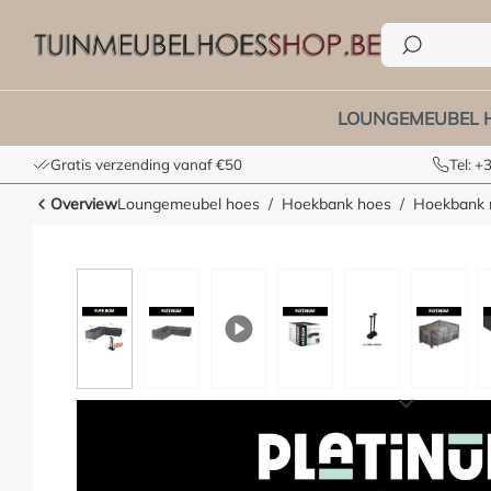
70 cm
e zoekopdracht
Ga naar de hoofdnavigatie
LOUNGEMEUBEL 
Gratis verzending vanaf €50
Tel: 
Overview
Loungemeubel hoes
Hoekbank hoes
Hoekbank m
Afbeeldingengalerij overslaan