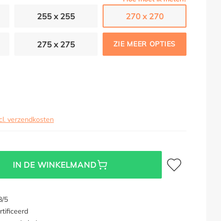
255 x 255
270 x 270
275 x 275
ZIE MEER OPTIES
cl. verzendkosten
Toevoegen aan verl
IN DE WINKELMAND
8/5
tificeerd