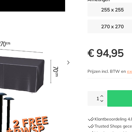
255 x 255
270 x 270
€ 94,95
Prijzen incl. BTW en
ex
1
Klantbeoordeling 4.
Trusted Shops gecer