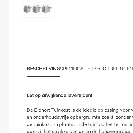
Hoe moet ik meten?
BESCHRIJVING
SPECIFICATIES
BEOORDELINGEN
Productinformatie "Bi
Let op afwijkende levertijden!
De Biohort Tuinkast is de ideale oplossing voor
en onderhoudsvrije opbergruimte zoekt, zonder ve
de tuinkast nu plaatst in de tuin, op het terras, 
dankzij het strakke design en de hoogwaardige a