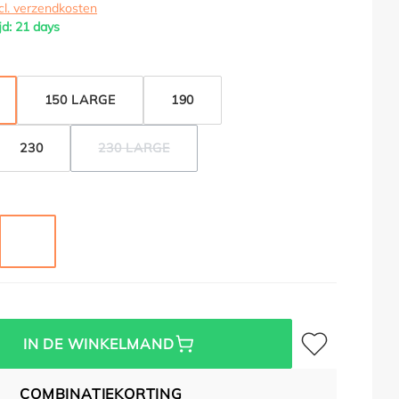
cl. verzendkosten
jd: 21 days
150 LARGE
190
230
230 LARGE
(DEZE OPTIE IS MOMENTEEL NIET BESCHIKBAA
ETALLIC
R METALLIC
KWARTSGRIJS METALLIC
Toevoegen aan verl
IN DE WINKELMAND
COMBINATIEKORTING