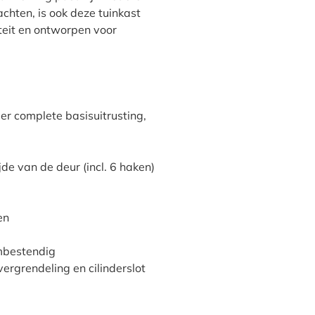
hten, is ook deze tuinkast
teit en ontworpen voor
er complete basisuitrusting,
e van de deur (incl. 6 haken)
en
rmbestendig
ergrendeling en cilinderslot