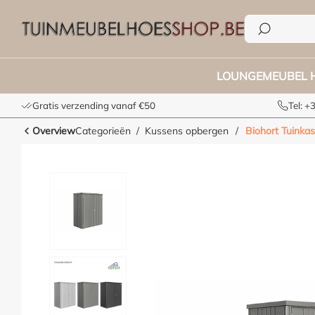
e zoekopdracht
Ga naar de hoofdnavigatie
LOUNGEMEUBEL 
Gratis verzending vanaf €50
Tel: 
Overview
Categorieën
Kussens opbergen
/
Biohort Tuinkas
Afbeeldingengalerij overslaan