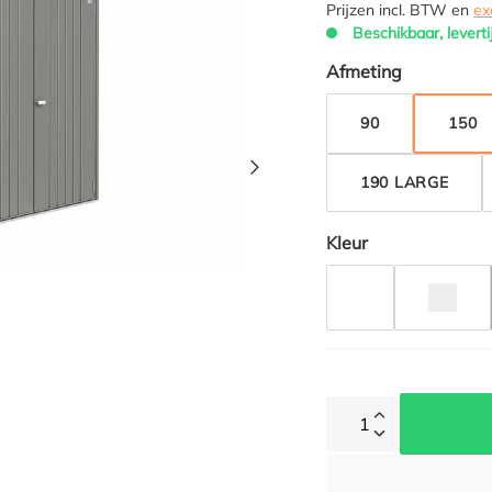
Prijzen incl. BTW en
ex
Beschikbaar, leverti
Selecteer
Afmeting
90
150
190 LARGE
Selecteer
Kleur
DONKERGRIJS M
ZILVE
1