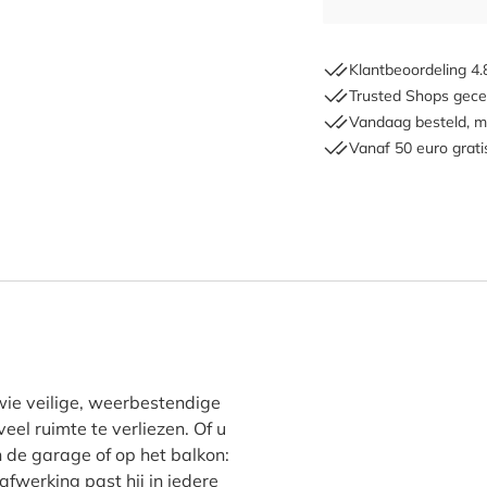
Klantbeoordeling 4.
Trusted Shops gecer
Vandaag besteld, m
Vanaf 50 euro grati
ohort Tuinkast"
 wie veilige, weerbestendige
el ruimte te verliezen. Of u
in de garage of op het balkon:
fwerking past hij in iedere