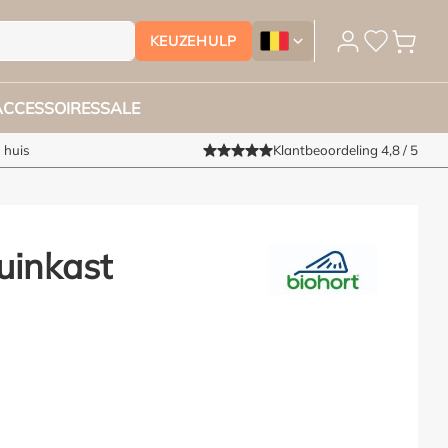
KEUZEHULP
Tuinmeubelhoesshop.be - Ver
ACCESSOIRES
SALE
 huis
Klantbeoordeling 4,8 / 5
uinkast