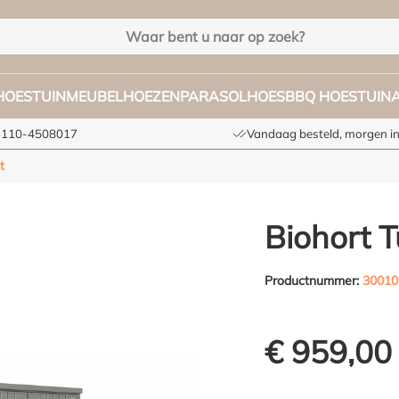
HOES
TUINMEUBELHOEZEN
PARASOLHOES
BBQ HOES
TUIN
+3110-4508017
Vandaag besteld, morgen in
t
Biohort T
Productnummer:
30010
€ 959,00