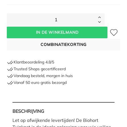
1
Toevoegen 
IN DE WINKELMAND
COMBINATIEKORTING
Klantbeoordeling 4.8/5
Trusted Shops gecertificeerd
Vandaag besteld, morgen in huis
Vanaf 50 euro gratis bezorgd
BESCHRIJVING
Let op afwijkende levertijden! De Biohort
Tuinkast is de ideale oplossing voor wie veilige,