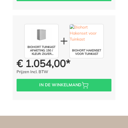
BIOHORT TUINKAST
AFMETING: 150 /
BIOHORT HAKENSET
KLEUR: ZILVER
VOOR TUINKAST
METALLIC
€ 1.054,00*
Prijs voor iedereen:
Prijzen Incl. BTW
IN DE WINKELMAND