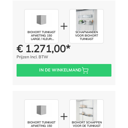
BIOHORT TUINKAST
SCHAPMANDEN
AFMETING: 150
VOOR BIOHORT
LARGE / KLEUR:
TUINKAST
ZILVER METALLIC
€ 1.271,00*
Prijs voor iedereen:
Prijzen Incl. BTW
IN DE WINKELMAND
BIOHORT TUINKAST
BIOHORT SCHAPPEN
AFMETING: 150
VOOR DE TUINKAST