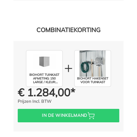
COMBINATIEKORTING
BIOHORT TUINKAST
AFMETING: 150
BIOHORT HAKENSET
LARGE / KLEUR:
VOOR TUINKAST
ZILVER METALLIC
€ 1.284,00*
Prijs voor iedereen:
Prijzen Incl. BTW
IN DE WINKELMAND