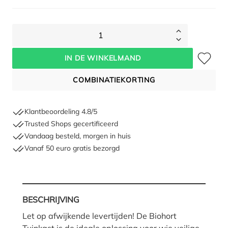
1
Toevoegen 
IN DE WINKELMAND
COMBINATIEKORTING
Klantbeoordeling 4.8/5
Trusted Shops gecertificeerd
Vandaag besteld, morgen in huis
Vanaf 50 euro gratis bezorgd
BESCHRIJVING
Let op afwijkende levertijden! De Biohort
Tuinkast is de ideale oplossing voor wie veilige,