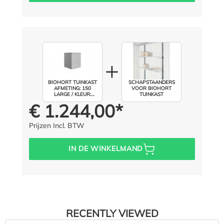
BIOHORT TUINKAST
SCHAPSTAANDERS
AFMETING: 150
VOOR BIOHORT
LARGE / KLEUR:
TUINKAST
ZILVER METALLIC
€ 1.244,00*
Prijs voor iedereen:
Prijzen Incl. BTW
IN DE WINKELMAND
RECENTLY VIEWED