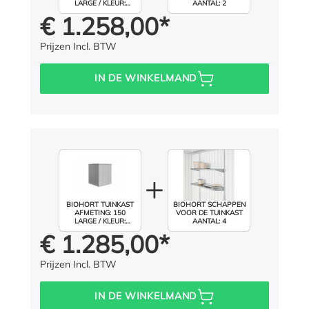
LARGE / KLEUR:
AANTAL: 2
ZILVER METALLIC
€ 1.258,00*
Prijs voor iedereen:
Prijzen Incl. BTW
IN DE WINKELMAND
BIOHORT TUINKAST
BIOHORT SCHAPPEN
AFMETING: 150
VOOR DE TUINKAST
LARGE / KLEUR:
AANTAL: 4
ZILVER METALLIC
€ 1.285,00*
Prijs voor iedereen:
Prijzen Incl. BTW
IN DE WINKELMAND