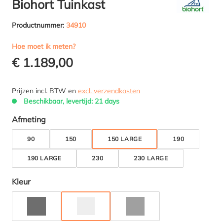
Biohort Tuinkast
Productnummer:
34910
Hoe moet ik meten?
€ 1.189,00
Prijzen incl. BTW en
excl. verzendkosten
Beschikbaar, levertijd: 21 days
Selecteer
Afmeting
90
150
150 LARGE
190
190 LARGE
230
230 LARGE
Selecteer
Kleur
DONKERGRIJS METALLIC
ZILVER METALLIC
KWARTSGRIJS METALLIC