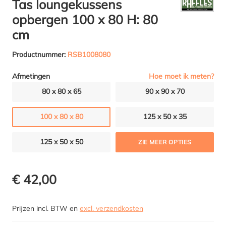
Tas loungekussens
opbergen 100 x 80 H: 80
cm
Productnummer:
RSB1008080
Hoe moet ik meten?
Afmetingen
80 x 80 x 65
90 x 90 x 70
100 x 80 x 80
125 x 50 x 35
125 x 50 x 50
ZIE MEER OPTIES
€ 42,00
Prijzen incl. BTW en
excl. verzendkosten