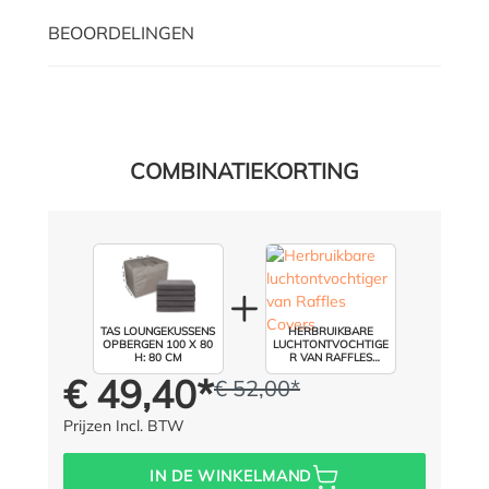
BEOORDELINGEN
COMBINATIEKORTING
TAS LOUNGEKUSSENS
HERBRUIKBARE
OPBERGEN 100 X 80
LUCHTONTVOCHTIGE
H: 80 CM
R VAN RAFFLES
COVERS
€ 49,40*
€ 52,00*
Prijs voor iedereen:
In plaats van:
(5% opgeslagen)
Prijzen Incl. BTW
IN DE WINKELMAND