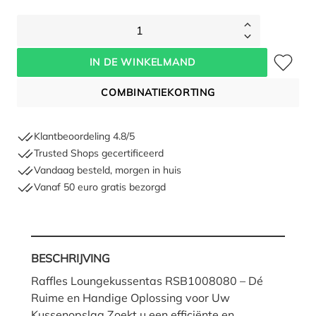
1
Toevoegen 
IN DE WINKELMAND
COMBINATIEKORTING
Klantbeoordeling 4.8/5
Trusted Shops gecertificeerd
Vandaag besteld, morgen in huis
Vanaf 50 euro gratis bezorgd
BESCHRIJVING
Raffles Loungekussentas RSB1008080 – Dé
Ruime en Handige Oplossing voor Uw
Kussenopslag Zoekt u een efficiënte en