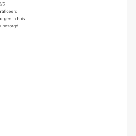
8/5
tificeerd
orgen in huis
s bezorgd
190 x 80 H: 40 cm"