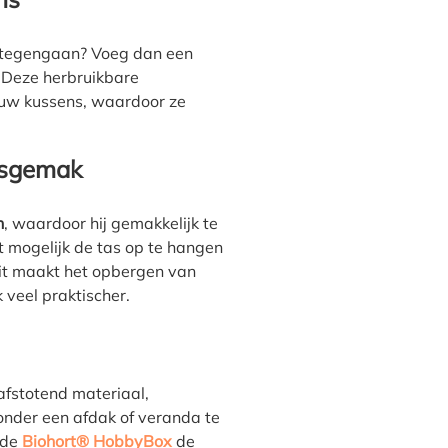
r tegengaan? Voeg dan een
 Deze herbruikbare
 uw kussens, waardoor ze
ksgemak
n
, waardoor hij gemakkelijk te
 mogelijk de tas op te hangen
Dit maakt het opbergen van
 veel praktischer.
stotend materiaal,
onder een afdak of veranda te
 de
Biohort
® HobbyBox
de