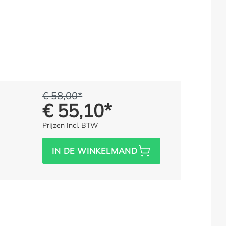
€ 58,00*
In plaats van:
(5% opgeslagen)
€ 55,10*
Prijs voor iedereen:
Prijzen Incl. BTW
IN DE WINKELMAND