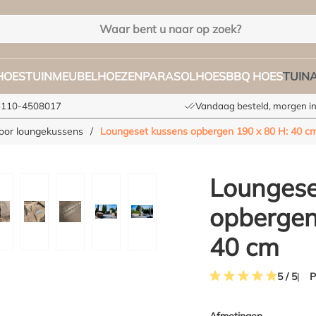
HOES
TUINMEUBELHOEZEN
PARASOLHOES
BBQ HOES
TUIN
+3110-4508017
Vandaag besteld, morgen in
oor loungekussens
/
Loungeset kussens opbergen 190 x 80 H: 40 c
Loungese
opbergen
40 cm
P
5 / 5
Gemiddelde waardering 
Afmetingen