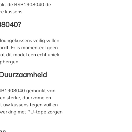
maakt de RSB1908040 de
re kussens.
08040?
loungekussens veilig willen
rdt. Er is momenteel geen
t dit model een echt uniek
opbergen.
 Duurzaamheid
e RSB1908040 gemaakt van
een sterke, duurzame en
 uw kussens tegen vuil en
werking met PU-tape zorgen
ns